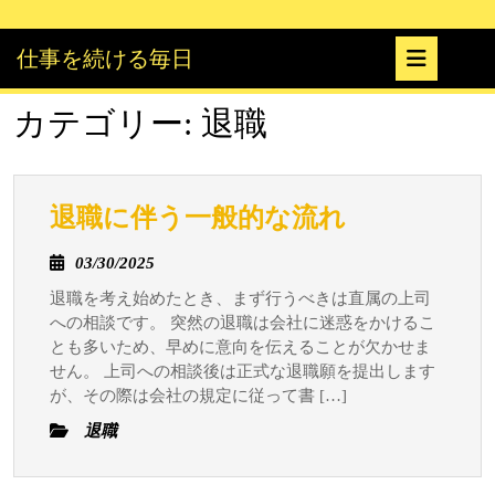
Skip
to
Ope
仕事を続ける毎日
content
But
カテゴリー:
退職
退
退職に伴う一般的な流れ
職
03/30/2025
03/30/2025
に
退職を考え始めたとき、まず行うべきは直属の上司
伴
への相談です。 突然の退職は会社に迷惑をかけるこ
う
とも多いため、早めに意向を伝えることが欠かせま
一
せん。 上司への相談後は正式な退職願を提出します
般
が、その際は会社の規定に従って書 […]
的
退職
な
流